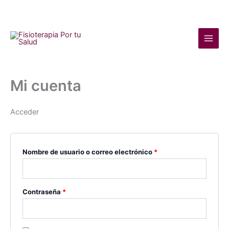
Ir
Obligatorio
Obligatorio
Main
al
Men
contenido
Mi cuenta
Acceder
Nombre de usuario o correo electrónico
*
Contraseña
*