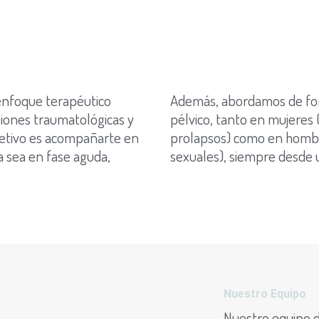
 enfoque terapéutico
Además, abordamos de for
esiones traumatológicas y
pélvico, tanto en mujeres 
bjetivo es acompañarte en
prolapsos) como en hombre
a sea en fase aguda,
sexuales), siempre desde 
Nuestro Equipo
Nuestro equipo d