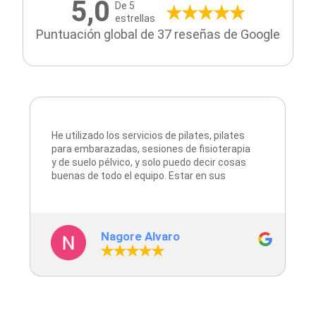
5,0
De 5
estrellas
Puntuación global de 37 reseñas de Google
He utilizado los servicios de pilates, pilates
para embarazadas, sesiones de fisioterapia
y de suelo pélvico, y solo puedo decir cosas
buenas de todo el equipo. Estar en sus
manos es sentirse en confianza, siempre
con una sonrisa y haciendo todo lo que está
en sus manos para que estés bien. Sin duda
es un centro al que volver, tanto por el
Nagore Alvaro
servicio como por el equipo, un 10.